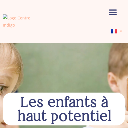
Le Centre
Nos Services
Notre Equipe
Prendre Rendez-vous
Les enfants à
haut potentiel