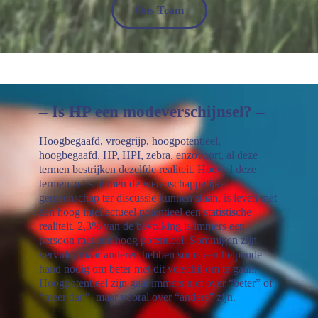
Ons Team
– Is HP een modeverschijnsel? –
Hoogbegaafd, vroegrijp, hoogpotentieel,
hoogbegaafd, HP, HPI, zebra, enzovoort, al deze
termen bestrijken dezelfde realiteit. Hoewel deze
termen zelfs binnen de wetenschappelijke
gemeenschap ter discussie kunnen staan, is leven met
een hoog intellectueel potentieel een statistische
realiteit. 2,3% van de bevolking is immers een
persoon met een hoog potentieel. Sommigen zijn
vervuld, maar anderen hebben soms een helpende
hand nodig om beter met dit verschil om te gaan.
Hoogpotentieel zijn gaat immers niet over “beter” of
“meer dan”, maar vooral over “anders” zijn.