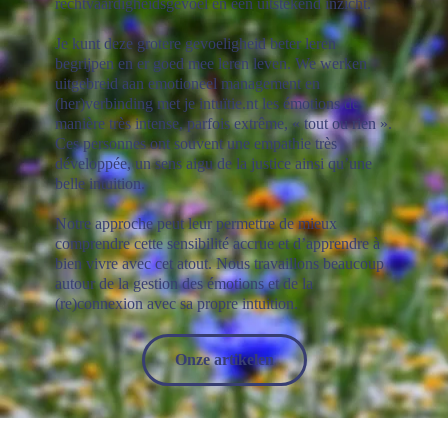
rechtvaardigheidsgevoel en een uitstekend inzicht.
Je kunt deze grotere gevoeligheid beter leren
begrijpen en er goed mee leren leven. We werken
uitgebreid aan emotioneel management en
(her)verbinding met je intuïtie.nt les émotions de
manière très intense, parfois extrême, « tout ou rien ».
Ces personnes ont souvent une empathie très
développée, un sens aigu de la justice ainsi qu’une
belle intuition.
Notre approche peut leur permettre de mieux
comprendre cette sensibilité accrue et d’apprendre à
bien vivre avec cet atout. Nous travaillons beaucoup
autour de la gestion des émotions et de la
(re)connexion avec sa propre intuition.
Onze artikelen