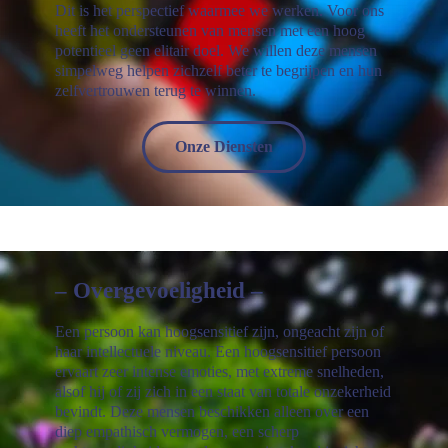
Dit is het perspectief waarmee we werken. Voor ons
heeft het ondersteunen van mensen met een hoog
potentieel geen elitair doel. We willen deze mensen
simpelweg helpen zichzelf beter te begrijpen en hun
zelfvertrouwen terug te winnen.
Onze Diensten
– Overgevoeligheid –
Een persoon kan hoogsensitief zijn, ongeacht zijn of
haar intellectuele niveau. Een hoogsensitief persoon
ervaart zeer intense emoties, met extreme snelheden,
alsof hij of zij zich in een staat van totale onzekerheid
bevindt. Deze mensen beschikken alleen over een
diep empathisch vermogen, een scherp