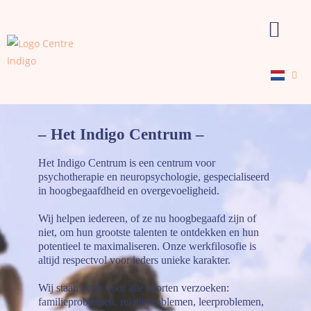
[gtranslate]
Het Centrum
Onze Diensten
Ons Team
Maak een afspraak
– Het Indigo Centrum –
Het Indigo Centrum is een centrum voor
psychotherapie en neuropsychologie, gespecialiseerd
in hoogbegaafdheid en overgevoeligheid.
Wij helpen iedereen, of ze nu hoogbegaafd zijn of
niet, om hun grootste talenten te ontdekken en hun
potentieel te maximaliseren. Onze werkfilosofie is
altijd respectvol voor ieders unieke karakter.
Wij staan open voor alle soorten verzoeken:
familieproblemen, relatieproblemen, leerproblemen,