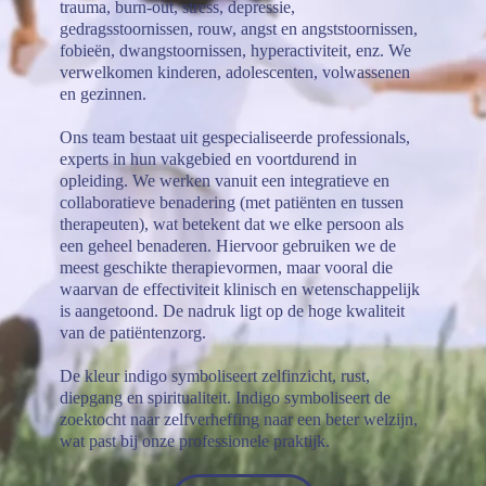
trauma, burn-out, stress, depressie,
gedragsstoornissen, rouw, angst en angststoornissen,
fobieën, dwangstoornissen, hyperactiviteit, enz. We
verwelkomen kinderen, adolescenten, volwassenen
en gezinnen.
Ons team bestaat uit gespecialiseerde professionals,
experts in hun vakgebied en voortdurend in
opleiding. We werken vanuit een integratieve en
collaboratieve benadering (met patiënten en tussen
therapeuten), wat betekent dat we elke persoon als
een geheel benaderen. Hiervoor gebruiken we de
meest geschikte therapievormen, maar vooral die
waarvan de effectiviteit klinisch en wetenschappelijk
is aangetoond. De nadruk ligt op de hoge kwaliteit
van de patiëntenzorg.
De kleur indigo symboliseert zelfinzicht, rust,
diepgang en spiritualiteit. Indigo symboliseert de
zoektocht naar zelfverheffing naar een beter welzijn,
wat past bij onze professionele praktijk.