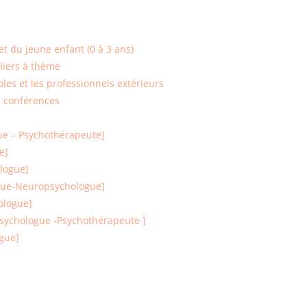
t du jeune enfant (0 à 3 ans)
liers à thème
oles et les professionnels extérieurs
, conférences
ue – Psychothérapeute]
e]
logue]
gue-Neuropsychologue]
ologue]
ychologue -Psychothérapeute ]
gue]