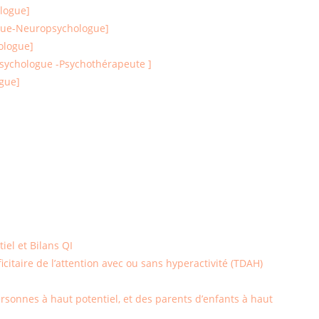
logue]
gue-Neuropsychologue]
ologue]
ychologue -Psychothérapeute ]
gue]
iel et Bilans QI
icitaire de l’attention avec ou sans hyperactivité (TDAH)
onnes à haut potentiel, et des parents d’enfants à haut